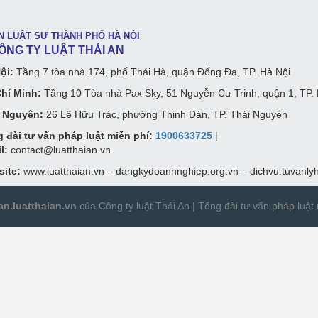
N LUẬT SƯ THÀNH PHỐ HÀ NỘI
G TY LUẬT THÁI AN
ội:
Tầng 7 tòa nhà 174, phố Thái Hà, quận Đống Đa, TP. Hà Nội
hí Minh:
Tầng 10 Tòa nhà Pax Sky, 51 Nguyễn Cư Trinh, quận 1, TP
 Nguyên:
26 Lê Hữu Trác, phường Thịnh Đán, TP. Thái Nguyên
 đài tư vấn pháp luật miễn phí:
1900633725
|
l:
contact@luatthaian.vn
ite:
www.luatthaian.vn – dangkydoanhnghiep.org.vn – dichvu.tuvanly
an.luatthaian.vn
của Công ty luật Thái An |
Tổng đài tư vấn pháp luật