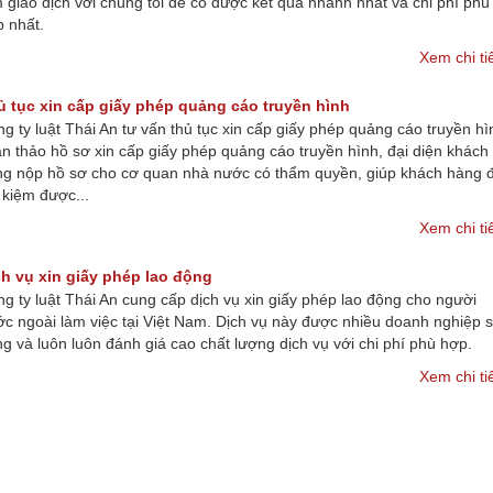
 giao dịch với chúng tôi để có được kết quả nhanh nhất và chi phí phù
 nhất.
Xem chi ti
ủ tục xin cấp giấy phép quảng cáo truyền hình
g ty luật Thái An tư vấn thủ tục xin cấp giấy phép quảng cáo truyền hì
n thảo hồ sơ xin cấp giấy phép quảng cáo truyền hình, đại diện khách
g nộp hồ sơ cho cơ quan nhà nước có thẩm quyền, giúp khách hàng 
t kiệm được...
Xem chi ti
ch vụ xin giấy phép lao động
g ty luật Thái An cung cấp dịch vụ xin giấy phép lao động cho người
c ngoài làm việc tại Việt Nam. Dịch vụ này được nhiều doanh nghiệp 
g và luôn luôn đánh giá cao chất lượng dịch vụ với chi phí phù hợp.
Xem chi ti