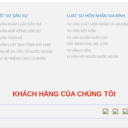
ẬT SƯ DÂN SỰ
LUẬT SƯ HÔN NHÂN GIA ĐÌNH
 VẤN PHÁP LUẬT DÂN SỰ
TƯ VẤN LUẬT HÔN NHÂN VÀ GIA ĐÌ
 VẤN HỢP ĐỒNG DÂN SỰ
TƯ VẤN KẾT HÔN
 VẤN THỪA KẾ
TƯ VẤN QUYỀN NUÔI CON
XÁC ĐỊNH CHA, MẸ, CON
VẤN LUẬT QUA TỔNG ĐÀI 1088
TƯ VẤN LY HÔN
AN HỆ DS YẾU TỐ NƯỚC NGOÀI
LY HÔN VỚI NGƯỜI NƯỚC NGOÀI
ẬT SƯ RIÊNG CHO CÁ NHÂN
KHÁCH HÀNG CỦA CHÚNG TÔI