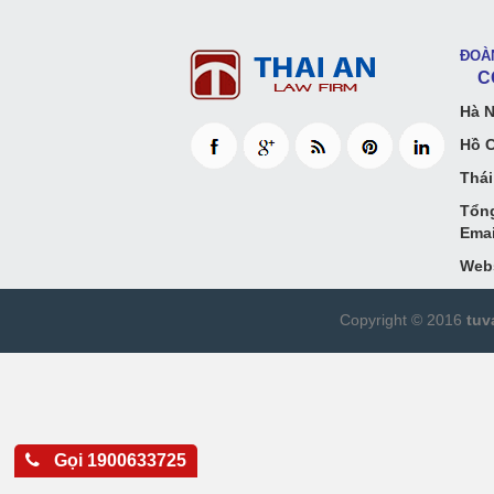
ĐOÀ
CÔN
Hà N
Hồ C
Thái
Tổng
Emai
Webs
Copyright © 2016
tuv
Gọi 1900633725