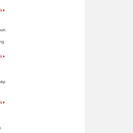
ết
hực
ững
ết
hép
ết
n