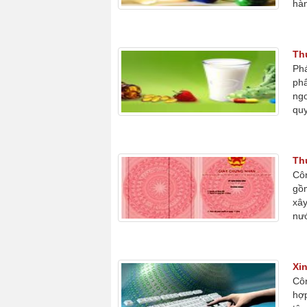
hàn
Th
Phá
ph
ngo
quy
Th
Côn
gồm
xây
nướ
Xin
Côn
hợp