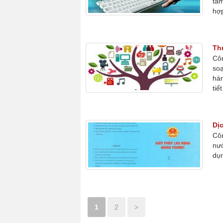
tâm
hợp
Th
Côn
soạ
hàn
tiế
Dị
Côn
nướ
dụn
1
2
>