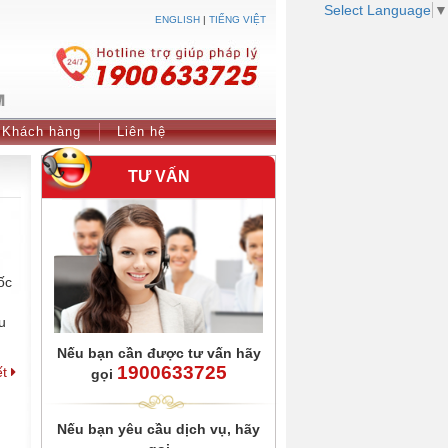
Select Language
▼
ENGLISH
|
TIẾNG VIỆT
Khách hàng
Liên hệ
TƯ VẤN
ốc
u
Nếu bạn cần được tư vấn hãy
1900633725
ết
gọi
Nếu bạn yêu cầu dịch vụ, hãy