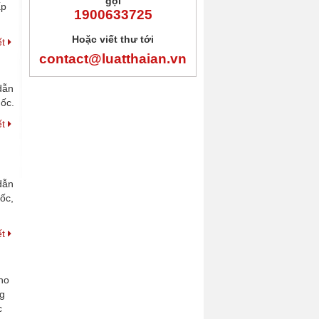
gọi
ấp
1900633725
Hoặc viết thư tới
ết
contact@luatthaian.vn
dẫn
uốc.
ết
dẫn
ốc,
ết
ho
ng
c