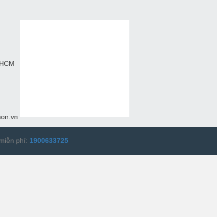
. HCM
hon.vn
miễn phí:
1900633725