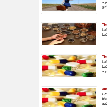
ngà
giấ
Th
Lu
Luậ
Th
Lu
Luậ
ngu
Xi
Cơ 
bảo
quả