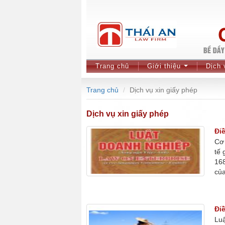
Trang chủ
Giới thiệu
Dịch 
...
Trang chủ
Dịch vụ xin giấy phép
Dịch vụ xin giấy phép
Đi
Cơ 
tế 
168
của
Đi
Luậ