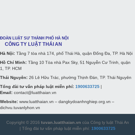
ĐOÀN LUẬT SƯ THÀNH PHỐ HÀ NỘI
CÔNG TY LUẬT THÁI AN
Hà Nội:
Tầng 7 tòa nhà 174, phố Thái Hà, quận Đống Đa, TP. Hà Nội
Hồ Chí Minh:
Tầng 10 Tòa nhà Pax Sky, 51 Nguyễn Cư Trinh, quận
1, TP. HCM
Thái Nguyên:
26 Lê Hữu Trác, phường Thịnh Đán, TP. Thái Nguyên
Tổng đài tư vấn pháp luật miễn phí:
1900633725
|
Email:
contact@luatthaian.vn
Website:
www.luatthaian.vn – dangkydoanhnghiep.org.vn –
dichvu.tuvanlyhon.vn
Copyright © 2016
tuvan.luatthaian.vn
của Công ty luật Thái An
|
Tổng đài tư vấn pháp luật
miễn phí:
1900633725