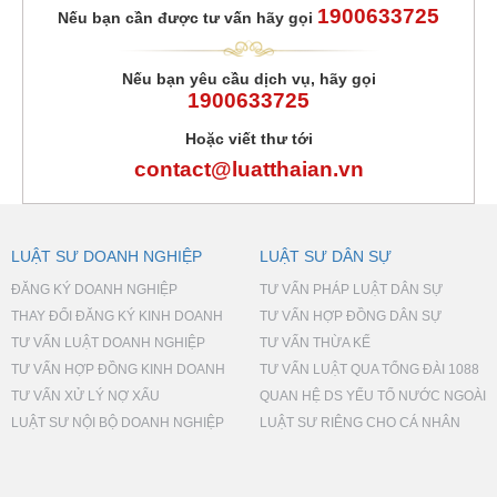
1900633725
Nếu bạn cần được tư vấn hãy gọi
Nếu bạn yêu cầu dịch vụ, hãy gọi
1900633725
Hoặc viết thư tới
contact@luatthaian.vn
LUẬT SƯ DOANH NGHIỆP
LUẬT SƯ DÂN SỰ
ĐĂNG KÝ DOANH NGHIỆP
TƯ VẤN PHÁP LUẬT DÂN SỰ
THAY ĐỔI ĐĂNG KÝ KINH DOANH
TƯ VẤN HỢP ĐỒNG DÂN SỰ
TƯ VẤN LUẬT DOANH NGHIỆP
TƯ VẤN THỪA KẾ
TƯ VẤN HỢP ĐỒNG KINH DOANH
TƯ VẤN LUẬT QUA TỔNG ĐÀI 1088
TƯ VẤN XỬ LÝ NỢ XẤU
QUAN HỆ DS YẾU TỐ NƯỚC NGOÀI
LUẬT SƯ NỘI BỘ DOANH NGHIỆP
LUẬT SƯ RIÊNG CHO CÁ NHÂN