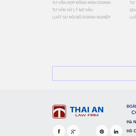
TƯ VẤN HỢP ĐỒNG KINH DOANH
TƯ 
TƯ VẤN XỬ LÝ NỢ XẤU
QU
LUẬT SƯ NỘI BỘ DOANH NGHIỆP
LU
ĐOÀ
CÔN
Hà N
Hồ C