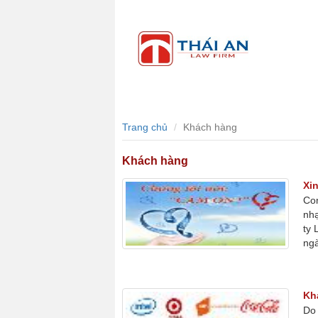
Trang chủ
Giới thiệu
Dịch 
...
Trang chủ
Khách hàng
Khách hàng
Xin
Con
nhạ
ty 
ngà
Kh
Do 