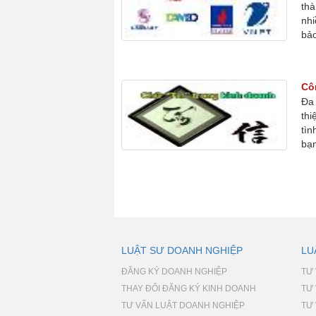
thà
nhi
bảo
Côn
Đa 
thi
tìn
bạn
LUẬT SƯ DOANH NGHIỆP
LU
ĐĂNG KÝ DOANH NGHIỆP
TƯ
THAY ĐỔI ĐĂNG KÝ KINH DOANH
TƯ
TƯ VẤN LUẬT DOANH NGHIỆP
TƯ