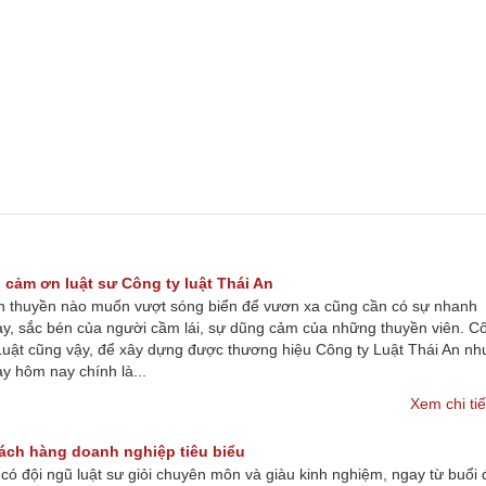
vụ pháp lý
Hỏi đáp pháp luật
Bản tin pháp luật
...
...
...
 cảm ơn luật sư Công ty luật Thái An
 thuyền nào muốn vượt sóng biển để vươn xa cũng cần có sự nhanh
y, sắc bén của người cầm lái, sự dũng cảm của những thuyền viên. C
Luật cũng vậy, để xây dựng được thương hiệu Công ty Luật Thái An nh
y hôm nay chính là...
Xem chi ti
ách hàng doanh nghiệp tiêu biểu
có đội ngũ luật sư giỏi chuyên môn và giàu kinh nghiệm, ngay từ buổi