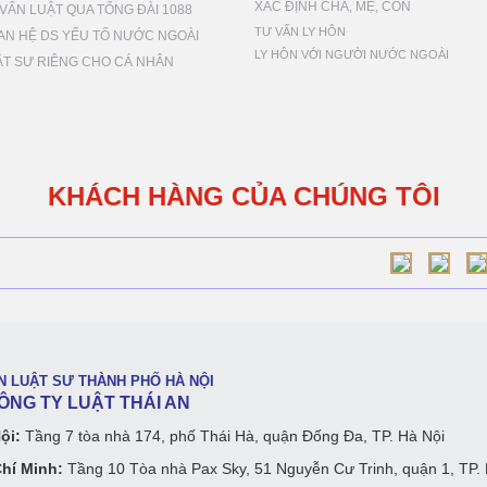
XÁC ĐỊNH CHA, MẸ, CON
VẤN LUẬT QUA TỔNG ĐÀI 1088
TƯ VẤN LY HÔN
AN HỆ DS YẾU TỐ NƯỚC NGOÀI
LY HÔN VỚI NGƯỜI NƯỚC NGOÀI
ẬT SƯ RIÊNG CHO CÁ NHÂN
KHÁCH HÀNG CỦA CHÚNG TÔI
N LUẬT SƯ THÀNH PHỐ HÀ NỘI
G TY LUẬT THÁI AN
ội:
Tầng 7 tòa nhà 174, phố Thái Hà, quận Đống Đa, TP. Hà Nội
hí Minh:
Tầng 10 Tòa nhà Pax Sky, 51 Nguyễn Cư Trinh, quận 1, TP