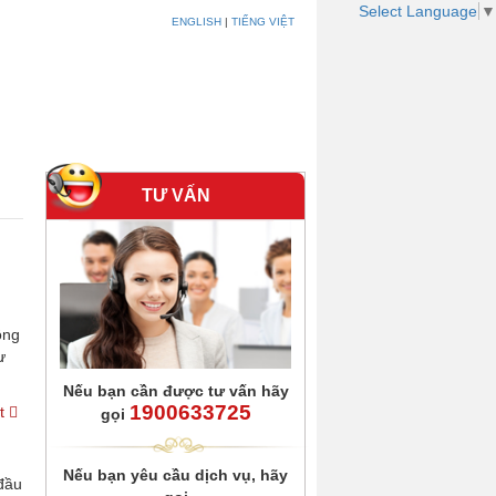
Select Language
▼
ENGLISH
|
TIẾNG VIỆT
Khách hàng
Liên hệ
TƯ VẤN
ông
ư
Nếu bạn cần được tư vấn hãy
1900633725
ết
gọi
Nếu bạn yêu cầu dịch vụ, hãy
 đầu