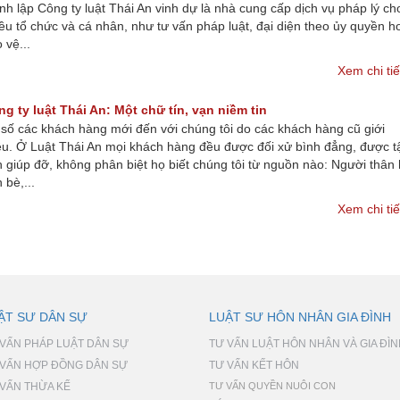
nh lập Công ty luật Thái An vinh dự là nhà cung cấp dịch vụ pháp lý ch
ều tổ chức và cá nhân, như tư vấn pháp luật, đại diện theo ủy quyền h
 vệ...
Xem chi ti
g ty luật Thái An: Một chữ tín, vạn niềm tin
số các khách hàng mới đến với chúng tôi do các khách hàng cũ giới
ệu. Ở Luật Thái An mọi khách hàng đều được đối xử bình đẳng, được t
h giúp đỡ, không phân biệt họ biết chúng tôi từ nguồn nào: Người thân
 bè,...
Xem chi ti
ẬT SƯ DÂN SỰ
LUẬT SƯ HÔN NHÂN GIA ĐÌNH
 VẤN PHÁP LUẬT DÂN SỰ
TƯ VẤN LUẬT HÔN NHÂN VÀ GIA ĐÌ
 VẤN HỢP ĐỒNG DÂN SỰ
TƯ VẤN KẾT HÔN
 VẤN THỪA KẾ
TƯ VẤN QUYỀN NUÔI CON