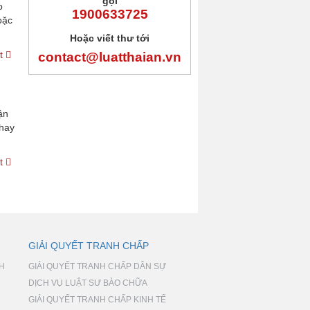
gọi
o
1900633725
oặc
Hoặc viết thư tới
ết
contact@luatthaian.vn
ận
 hay
ết
GIẢI QUYẾT TRANH CHẤP
NH
GIẢI QUYẾT TRANH CHẤP DÂN SỰ
DỊCH VỤ LUẬT SƯ BÀO CHỮA
GIẢI QUYẾT TRANH CHẤP KINH TẾ