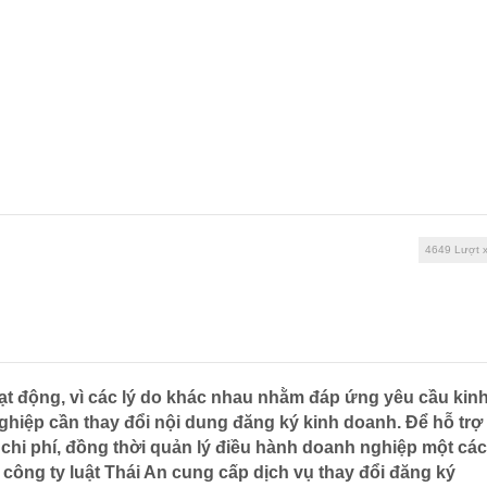
vụ pháp lý
Hỏi đáp pháp luật
Bản tin pháp luật
...
...
...
4649 Lượt 
oạt động, vì các lý do khác nhau nhằm đáp ứng yêu cầu kin
ghiệp cần thay đổi nội dung đăng ký kinh doanh. Để hỗ trợ
m chi phí, đồng thời quản lý điều hành doanh nghiệp một cá
, công ty luật Thái An cung cấp dịch vụ thay đổi đăng ký