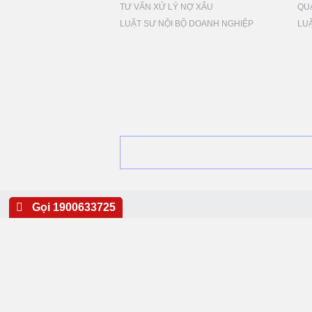
TƯ VẤN XỬ LÝ NỢ XẤU
QU
LUẬT SƯ NỘI BỘ DOANH NGHIỆP
LU
Gọi 1900633725
ĐOÀ
CÔN
Hà N
Hồ C
Thái