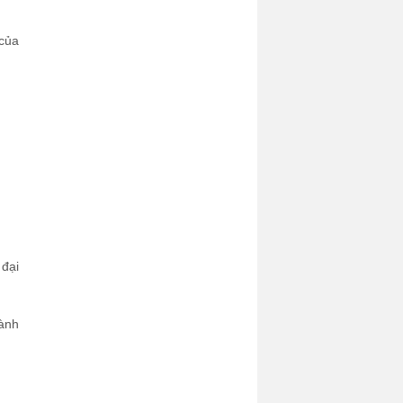
 của
 đại
ành