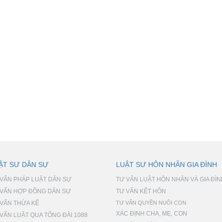
ẬT SƯ DÂN SỰ
LUẬT SƯ HÔN NHÂN GIA ĐÌNH
 VẤN PHÁP LUẬT DÂN SỰ
TƯ VẤN LUẬT HÔN NHÂN VÀ GIA ĐÌ
 VẤN HỢP ĐỒNG DÂN SỰ
TƯ VẤN KẾT HÔN
 VẤN THỪA KẾ
TƯ VẤN QUYỀN NUÔI CON
XÁC ĐỊNH CHA, MẸ, CON
VẤN LUẬT QUA TỔNG ĐÀI 1088