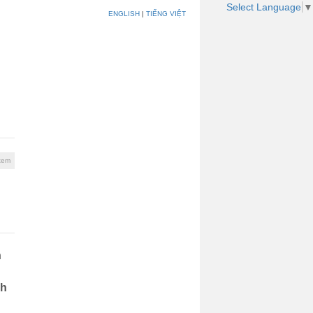
Select Language
▼
ENGLISH
|
TIẾNG VIỆT
Khách hàng
Liên hệ
xem
h
ch