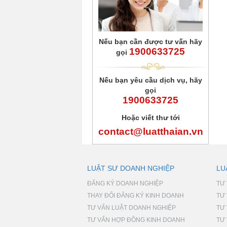
Nếu bạn cần được tư vấn hãy
1900633725
gọi
Nếu bạn yêu cầu dịch vụ, hãy
gọi
1900633725
Hoặc viết thư tới
contact@luatthaian.vn
LUẬT SƯ DOANH NGHIỆP
LU
ĐĂNG KÝ DOANH NGHIỆP
TƯ
THAY ĐỔI ĐĂNG KÝ KINH DOANH
TƯ
TƯ VẤN LUẬT DOANH NGHIỆP
TƯ
TƯ VẤN HỢP ĐỒNG KINH DOANH
TƯ 