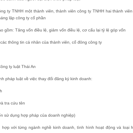
ông ty TNHH một thành viên, thành viên công ty TNHH hai thành viên
sáng lập công ty cổ phần
o gồm: Tăng vốn điều lệ, giảm vốn điều lệ, cơ cấu lại tỷ lệ góp vốn
 các thông tin cá nhân của thành viên, cổ đông công ty
Công ty luật Thái An
h pháp luật về việc thay đổi đăng ký kinh doanh:
nh
và tra cứu tên
uyển sử dụng hợp pháp của doanh nghiệp)
ù hợp với từng ngành nghề kinh doanh, tình hình hoạt động và loại 