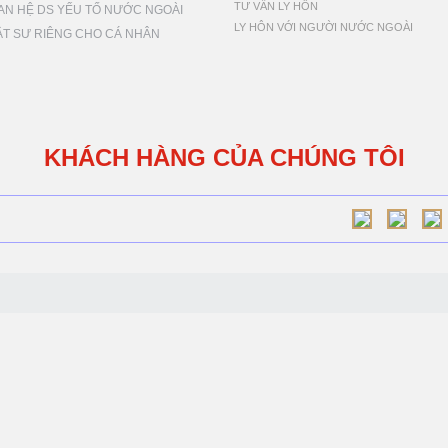
TƯ VẤN LY HÔN
AN HỆ DS YẾU TỐ NƯỚC NGOÀI
LY HÔN VỚI NGƯỜI NƯỚC NGOÀI
ẬT SƯ RIÊNG CHO CÁ NHÂN
KHÁCH HÀNG CỦA CHÚNG TÔI
N LUẬT SƯ THÀNH PHỐ HÀ NỘI
G TY LUẬT THÁI AN
ội:
Tầng 7 tòa nhà 174, phố Thái Hà, quận Đống Đa, TP. Hà Nội
hí Minh:
Tầng 10 Tòa nhà Pax Sky, 51 Nguyễn Cư Trinh, quận 1, TP
 Nguyên:
26 Lê Hữu Trác, phường Thịnh Đán, TP. Thái Nguyên