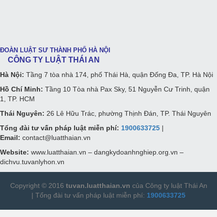
ĐOÀN LUẬT SƯ THÀNH PHỐ HÀ NỘI
CÔNG TY LUẬT THÁI AN
Hà Nội:
Tầng 7 tòa nhà 174, phố Thái Hà, quận Đống Đa, TP. Hà Nội
Hồ Chí Minh:
Tầng 10 Tòa nhà Pax Sky, 51 Nguyễn Cư Trinh, quận
1, TP. HCM
Thái Nguyên:
26 Lê Hữu Trác, phường Thịnh Đán, TP. Thái Nguyên
Tổng đài tư vấn pháp luật miễn phí:
1900633725
|
Email:
contact@luatthaian.vn
Website:
www.luatthaian.vn – dangkydoanhnghiep.org.vn –
dichvu.tuvanlyhon.vn
Copyright © 2016
tuvan.luatthaian.vn
của Công ty luật Thái An
|
Tổng đài tư vấn pháp luật
miễn phí:
1900633725