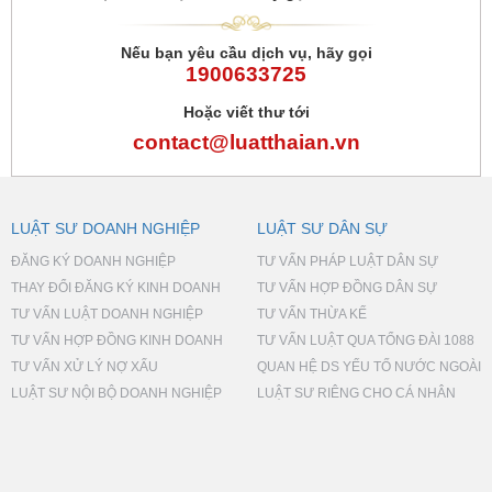
Nếu bạn yêu cầu dịch vụ, hãy gọi
1900633725
Hoặc viết thư tới
contact@luatthaian.vn
LUẬT SƯ DOANH NGHIỆP
LUẬT SƯ DÂN SỰ
ĐĂNG KÝ DOANH NGHIỆP
TƯ VẤN PHÁP LUẬT DÂN SỰ
THAY ĐỔI ĐĂNG KÝ KINH DOANH
TƯ VẤN HỢP ĐỒNG DÂN SỰ
TƯ VẤN LUẬT DOANH NGHIỆP
TƯ VẤN THỪA KẾ
TƯ VẤN HỢP ĐỒNG KINH DOANH
TƯ VẤN LUẬT QUA TỔNG ĐÀI 1088
TƯ VẤN XỬ LÝ NỢ XẤU
QUAN HỆ DS YẾU TỐ NƯỚC NGOÀI
LUẬT SƯ NỘI BỘ DOANH NGHIỆP
LUẬT SƯ RIÊNG CHO CÁ NHÂN