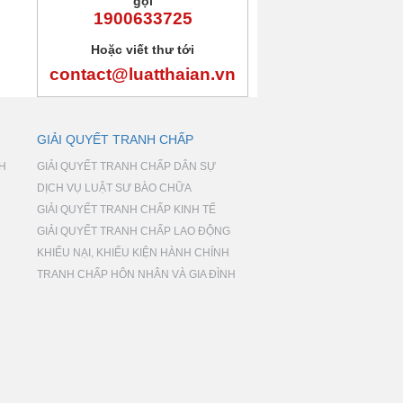
gọi
1900633725
Hoặc viết thư tới
contact@luatthaian.vn
GIẢI QUYẾT TRANH CHẤP
NH
GIẢI QUYẾT TRANH CHẤP DÂN SỰ
DỊCH VỤ LUẬT SƯ BÀO CHỮA
GIẢI QUYẾT TRANH CHẤP KINH TẾ
GIẢI QUYẾT TRANH CHẤP LAO ĐỘNG
KHIẾU NẠI, KHIẾU KIỆN HÀNH CHÍNH
TRANH CHẤP HÔN NHÂN VÀ GIA ĐÌNH