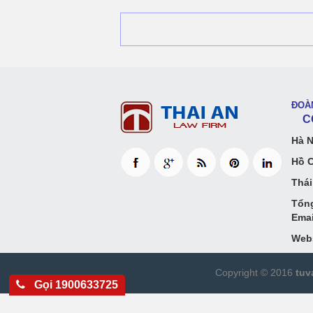
ĐOÀ
CÔN
Hà N
Hồ C
Thái
Tổng
Emai
Webs
Copyright © 2016
tuv
Gọi 1900633725