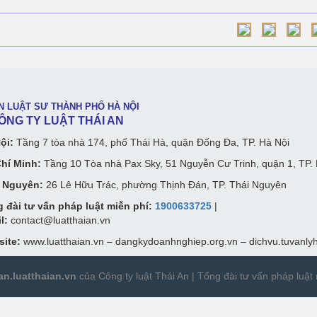
N LUẬT SƯ THÀNH PHỐ HÀ NỘI
G TY LUẬT THÁI AN
ội:
Tầng 7 tòa nhà 174, phố Thái Hà, quận Đống Đa, TP. Hà Nội
hí Minh:
Tầng 10 Tòa nhà Pax Sky, 51 Nguyễn Cư Trinh, quận 1, TP
 Nguyên:
26 Lê Hữu Trác, phường Thịnh Đán, TP. Thái Nguyên
 đài tư vấn pháp luật miễn phí:
1900633725
|
l:
contact@luatthaian.vn
ite:
www.luatthaian.vn – dangkydoanhnghiep.org.vn – dichvu.tuvanly
an.luatthaian.vn
của Công ty luật Thái An |
Tổng đài tư vấn pháp luật