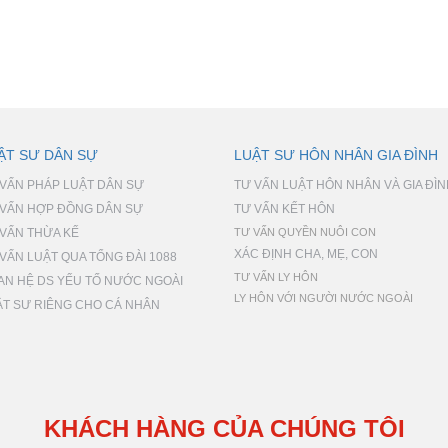
ẬT SƯ DÂN SỰ
LUẬT SƯ HÔN NHÂN GIA ĐÌNH
 VẤN PHÁP LUẬT DÂN SỰ
TƯ VẤN LUẬT HÔN NHÂN VÀ GIA ĐÌ
 VẤN HỢP ĐỒNG DÂN SỰ
TƯ VẤN KẾT HÔN
 VẤN THỪA KẾ
TƯ VẤN QUYỀN NUÔI CON
XÁC ĐỊNH CHA, MẸ, CON
VẤN LUẬT QUA TỔNG ĐÀI 1088
TƯ VẤN LY HÔN
AN HỆ DS YẾU TỐ NƯỚC NGOÀI
LY HÔN VỚI NGƯỜI NƯỚC NGOÀI
ẬT SƯ RIÊNG CHO CÁ NHÂN
KHÁCH HÀNG CỦA CHÚNG TÔI