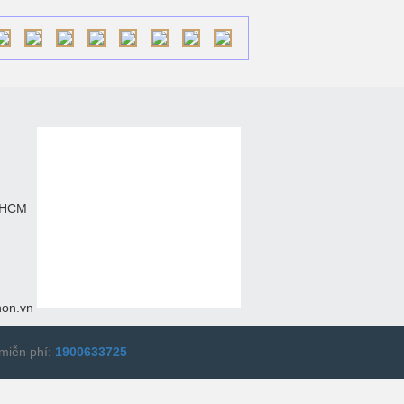
. HCM
hon.vn
miễn phí:
1900633725