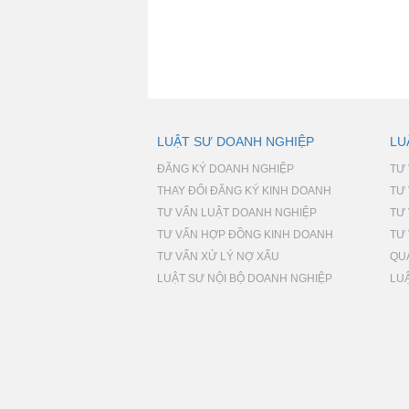
LUẬT SƯ DOANH NGHIỆP
LU
ĐĂNG KÝ DOANH NGHIỆP
TƯ
THAY ĐỔI ĐĂNG KÝ KINH DOANH
TƯ
TƯ VẤN LUẬT DOANH NGHIỆP
TƯ
TƯ VẤN HỢP ĐỒNG KINH DOANH
TƯ 
TƯ VẤN XỬ LÝ NỢ XẤU
QU
LUẬT SƯ NỘI BỘ DOANH NGHIỆP
LU