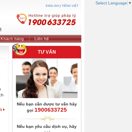
Select Language
▼
ENGLISH
|
TIẾNG VIỆT
Khách hàng
Liên hệ
TƯ VẤN
p
ch
Nếu bạn cần được tư vấn hãy
1900633725
ết
gọi
Nếu bạn yêu cầu dịch vụ, hãy