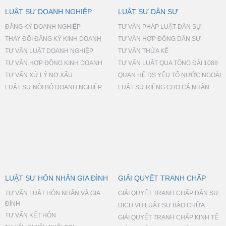
LUẬT SƯ DOANH NGHIỆP
LUẬT SƯ DÂN SỰ
ĐĂNG KÝ DOANH NGHIỆP
TƯ VẤN PHÁP LUẬT DÂN SỰ
THAY ĐỔI ĐĂNG KÝ KINH DOANH
TƯ VẤN HỢP ĐỒNG DÂN SỰ
TƯ VẤN LUẬT DOANH NGHIỆP
TƯ VẤN THỪA KẾ
TƯ VẤN HỢP ĐỒNG KINH DOANH
TƯ VẤN LUẬT QUA TỔNG ĐÀI 1088
TƯ VẤN XỬ LÝ NỢ XẤU
QUAN HỆ DS YẾU TỐ NƯỚC NGOÀI
LUẬT SƯ NỘI BỘ DOANH NGHIỆP
LUẬT SƯ RIÊNG CHO CÁ NHÂN
LUẬT SƯ HÔN NHÂN GIA ĐÌNH
GIẢI QUYẾT TRANH CHẤP
TƯ VẤN LUẬT HÔN NHÂN VÀ GIA
GIẢI QUYẾT TRANH CHẤP DÂN SỰ
ĐÌNH
DỊCH VỤ LUẬT SƯ BÀO CHỮA
TƯ VẤN KẾT HÔN
GIẢI QUYẾT TRANH CHẤP KINH TẾ