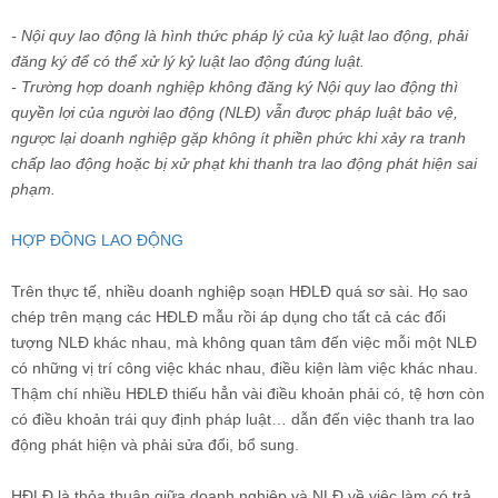
- Nội quy lao động là hình thức pháp lý của kỷ luật lao động, phải
đăng ký để có thể xử lý kỷ luật lao động đúng luật.
- Trường hợp doanh nghiệp không đăng ký Nội quy lao động thì
quyền lợi của người lao động
(NLĐ)
vẫn được pháp luật bảo vệ,
ngược lại doanh nghiệp gặp không ít phiền phức khi xảy ra tranh
chấp lao động hoặc bị xử phạt khi thanh tra lao động phát hiện sai
phạm.
HỢP ĐỒNG LAO ĐỘNG
Trên thực tế, nhiều doanh nghiệp soạn HĐLĐ quá sơ sài. Họ sao
chép trên mạng các HĐLĐ mẫu rồi áp dụng cho tất cả các đối
tượng NLĐ khác nhau, mà không quan tâm đến việc mỗi một NLĐ
có những vị trí công việc khác nhau, điều kiện làm việc khác nhau.
Thậm chí nhiều HĐLĐ thiếu hẳn vài điều khoản phải có, tệ hơn còn
có điều khoản trái quy định pháp luật… dẫn đến việc thanh tra lao
động phát hiện và phải sửa đổi, bổ sung.
HĐLĐ là thỏa thuận giữa doanh nghiệp và NLĐ về việc làm có trả