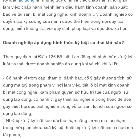
làm việc; chấp hành mệnh lệnh điều hành kinh doanh, sản xuất;
bảo vệ tài sản, bí mật công nghệ, kinh doanh…”. Doanh nghiệp có
quyền lập kỷ cương của mình được thể hiện trong nội quy lao
động, miễn không trái với quy định pháp luật và đạo đức xã hội.
Doanh nghiệp áp dụng hình thức kỷ luật sa thải khi nào?
Theo quy định tại Điều 126 Bộ luật Lao động thì hình thức xử lý kỷ
luật sa thải được doanh nghiệp áp dụng khi và chỉ khi NLĐ:
- Có hành vi trộm cắp, tham ô, đánh bạc, cố ý gây thương tích, sử
dụng ma tuý trong phạm vi nơi làm việc, tiết lộ bí mật kinh doanh,
bí mật công nghệ, xâm phạm quyền sở hữu trí tuệ của người sử
dụng lao động, có hành vi gây thiệt hại nghiêm trọng hoặc đe doạ
gây thiệt hại đặc biệt nghiêm trọng về tài sản, lợi ích của người sử
dụng lao động;
- NLĐ bị xử lý kỷ luật kéo dài thời hạn nâng lương mà tái phạm
trong thời gian chưa xoá kỷ luật hoặc bị xử lý kỷ luật cách chức mà
tái phạm;