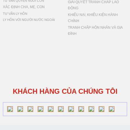
TƯ VẤN QUYỀN NUÔI CON
GIẢI QUYẾT TRANH CHẤP LAO
XÁC ĐỊNH CHA, MẸ, CON
ĐỘNG
TƯ VẤN LY HÔN
KHIẾU NẠI, KHIẾU KIỆN HÀNH
LY HÔN VỚI NGƯỜI NƯỚC NGOÀI
CHÍNH
TRANH CHẤP HÔN NHÂN VÀ GIA
ĐÌNH
KHÁCH HÀNG CỦA CHÚNG TÔI