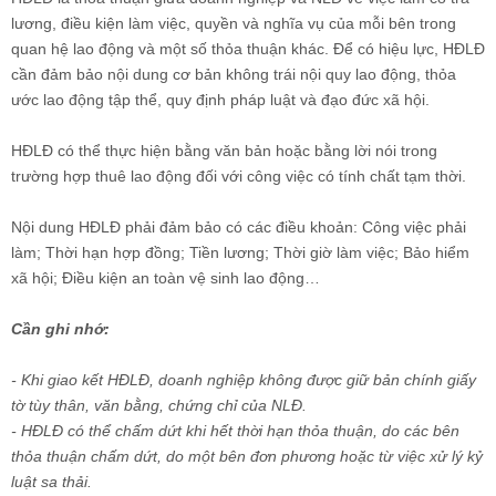
lương, điều kiện làm việc, quyền và nghĩa vụ của mỗi bên trong
quan hệ lao động và một số thỏa thuận khác. Để có hiệu lực, HĐLĐ
cần đảm bảo nội dung cơ bản không trái nội quy lao động, thỏa
ước lao động tập thể, quy định pháp luật và đạo đức xã hội.
HĐLĐ có thể thực hiện bằng văn bản hoặc bằng lời nói trong
trường hợp thuê lao động đối với công việc có tính chất tạm thời.
Nội dung HĐLĐ phải đảm bảo có các điều khoản: Công việc phải
làm; Thời hạn hợp đồng; Tiền lương; Thời giờ làm việc; Bảo hiểm
xã hội; Điều kiện an toàn vệ sinh lao động…
Cần ghi nhớ:
- Khi giao kết HĐLĐ, doanh nghiệp không được giữ bản chính giấy
tờ tùy thân, văn bằng, chứng chỉ của NLĐ.
- HĐLĐ có thể chấm dứt khi hết thời hạn thỏa thuận, do các bên
thỏa thuận chấm dứt, do một bên đơn phương hoặc từ việc xử lý kỷ
luật sa thải.