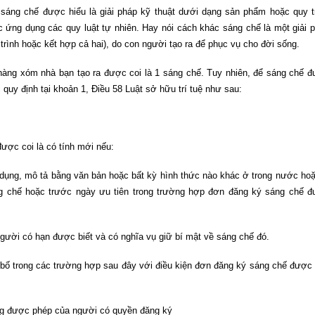
 sáng chế được hiểu là giải pháp kỹ thuật dưới dạng sản phẩm hoặc quy t
c ứng dụng các quy luật tự nhiên. Hay nói cách khác sáng chế là một giải 
rình hoặc kết hợp cả hai), do con người tạo ra để phục vụ cho đời sống.
àng xóm nhà bạn tạo ra được coi là 1 sáng chế. Tuy nhiên, để sáng chế 
quy định tại khoản 1, Điều 58 Luật sở hữu trí tuệ như sau:
được coi là có tính mới nếu:
 dụng, mô tả bằng văn bản hoặc bất kỳ hình thức nào khác ở trong nước ho
g chế hoặc trước ngày ưu tiên trong trường hợp đơn đăng ký sáng chế 
người có hạn được biết và có nghĩa vụ giữ bí mật về sáng chế đó.
 bố trong các trường hợp sau đây với điều kiện đơn đăng ký sáng chế được
ng được phép của người có quyền đăng ký