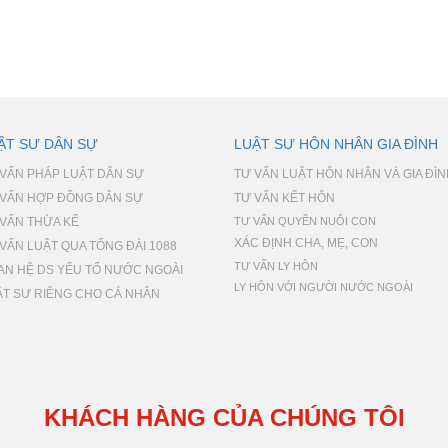
ẬT SƯ DÂN SỰ
LUẬT SƯ HÔN NHÂN GIA ĐÌNH
 VẤN PHÁP LUẬT DÂN SỰ
TƯ VẤN LUẬT HÔN NHÂN VÀ GIA ĐÌ
 VẤN HỢP ĐỒNG DÂN SỰ
TƯ VẤN KẾT HÔN
 VẤN THỪA KẾ
TƯ VẤN QUYỀN NUÔI CON
XÁC ĐỊNH CHA, MẸ, CON
VẤN LUẬT QUA TỔNG ĐÀI 1088
TƯ VẤN LY HÔN
AN HỆ DS YẾU TỐ NƯỚC NGOÀI
LY HÔN VỚI NGƯỜI NƯỚC NGOÀI
ẬT SƯ RIÊNG CHO CÁ NHÂN
KHÁCH HÀNG CỦA CHÚNG TÔI