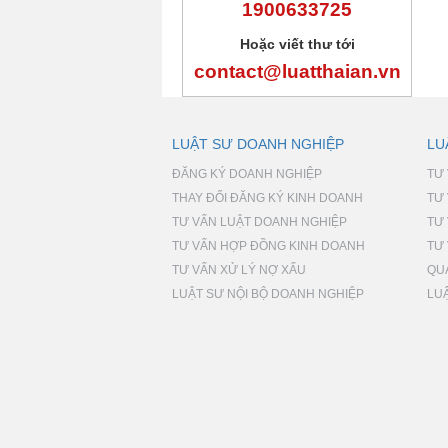
1900633725
Hoặc viết thư tới
contact@luatthaian.vn
LUẬT SƯ DOANH NGHIỆP
LU
ĐĂNG KÝ DOANH NGHIỆP
TƯ
THAY ĐỔI ĐĂNG KÝ KINH DOANH
TƯ
TƯ VẤN LUẬT DOANH NGHIỆP
TƯ
TƯ VẤN HỢP ĐỒNG KINH DOANH
TƯ 
TƯ VẤN XỬ LÝ NỢ XẤU
QU
LUẬT SƯ NỘI BỘ DOANH NGHIỆP
LU