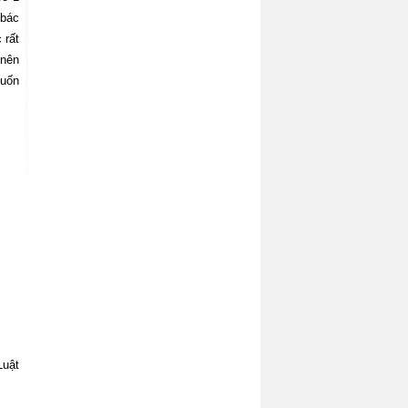
 bác
 rất
 nên
muốn
Luật