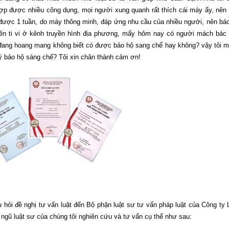
ợp được nhiều công dụng, mọi người xung quanh rất thích cái máy ấy, nên
được 1 tuần, do máy thông minh, đáp ứng nhu cầu của nhiều người, nên bác
ên ti vi ở kênh truyền hình địa phương, mấy hôm nay có người mách bác
đang hoang mang không biết có được bảo hộ sang chế hay không? vậy tôi 
ký bảo hộ sáng chế? Tôi xin chân thành cảm ơn!
hỏi đề nghị tư vấn luật đến Bộ phận luật sư tư vấn pháp luật của Công ty 
 ngũ luật sư của chúng tôi nghiên cứu và tư vấn cụ thể như sau: