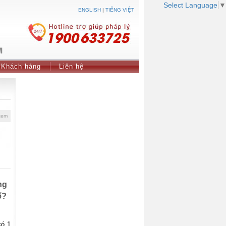
Select Language
▼
ENGLISH
|
TIẾNG VIỆT
Khách hàng
Liên hệ
xem
ng
ế?
có 1