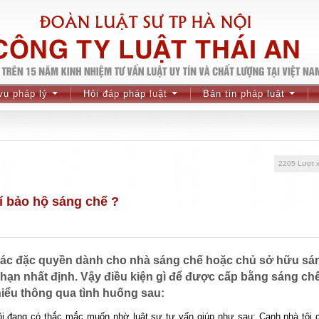
vụ pháp lý
Hỏi đáp pháp luật
Bản tin pháp luật
...
...
...
2205 Lượt 
í bảo hộ sáng chế ?
các đặc quyền dành cho nhà sáng chế hoặc chủ sở hữu sá
 hạn nhất định. Vậy điều kiện gì để được cấp bằng sáng ch
hiểu thông qua tình huống sau:
ôi đang có thắc mắc muốn nhờ luật sư tư vấn giúp như sau: Cạnh nhà tôi 