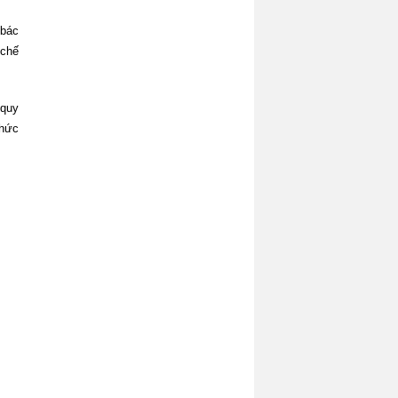
 bác
 chế
 quy
chức