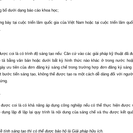
 bố dưới dạng báo cáo khoa học;
 bày tại cuộc triển lãm quốc gia của Việt Nam hoặc tại cuộc triển lãm quố
.
được coi là có trình độ sáng tạo nếu: Căn cứ vào các giải pháp kỹ thuật đã 
ô tả bằng văn bản hoặc dưới bất kỳ hình thức nào khác ở trong nước ho
gày ưu tiên của đơn đăng ký sáng chế trong trường hợp đơn đăng ký sáng
 bước tiến sáng tạo, không thể được tạo ra một cách dễ dàng đối với ngườ
 ứng.
.
ế được coi là có khả năng áp dụng công nghiệp nếu có thể thực hiện được 
dụng lặp đi lặp lại quy trình là nội dung của sáng chế và thu được kết qu
ề tính sáng tạo thì có thể được bảo hộ là Giải pháp hữu ích.