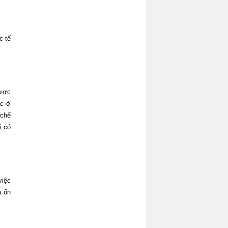
c tế
được
ặc ở
 chế
i có
việc
ả ổn