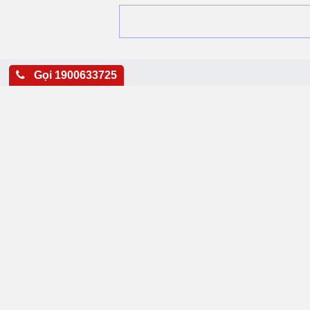
Gọi 1900633725
ĐOÀ
CÔN
Hà N
Hồ C
Thái
Tổng
Emai
Webs
Copyright © 2016
tuv