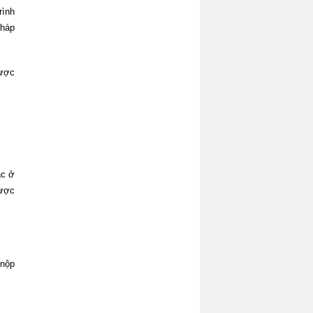
rình
pháp
được
ặc ở
được
 nộp