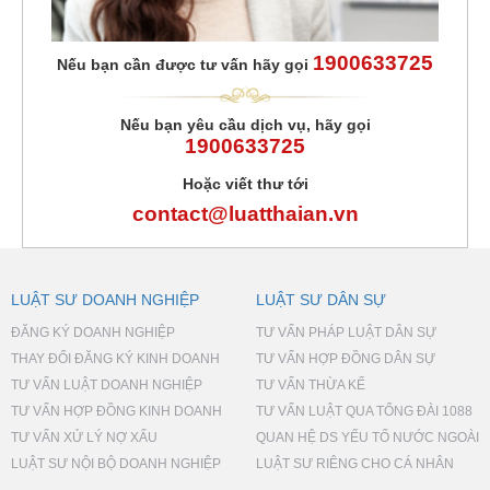
1900633725
Nếu bạn cần được tư vấn hãy gọi
Nếu bạn yêu cầu dịch vụ, hãy gọi
1900633725
Hoặc viết thư tới
contact@luatthaian.vn
LUẬT SƯ DOANH NGHIỆP
LUẬT SƯ DÂN SỰ
ĐĂNG KÝ DOANH NGHIỆP
TƯ VẤN PHÁP LUẬT DÂN SỰ
THAY ĐỔI ĐĂNG KÝ KINH DOANH
TƯ VẤN HỢP ĐỒNG DÂN SỰ
TƯ VẤN LUẬT DOANH NGHIỆP
TƯ VẤN THỪA KẾ
TƯ VẤN HỢP ĐỒNG KINH DOANH
TƯ VẤN LUẬT QUA TỔNG ĐÀI 1088
TƯ VẤN XỬ LÝ NỢ XẤU
QUAN HỆ DS YẾU TỐ NƯỚC NGOÀI
LUẬT SƯ NỘI BỘ DOANH NGHIỆP
LUẬT SƯ RIÊNG CHO CÁ NHÂN