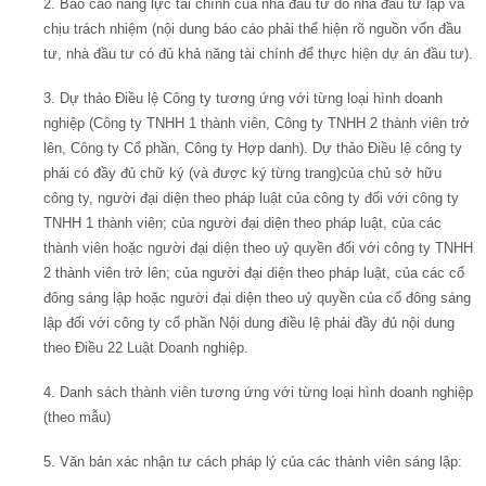
2. Báo cáo năng lực tài chính của nhà đầu tư do nhà đầu tư lập và
chịu trách nhiệm (nội dung báo cáo phải thể hiện rõ nguồn vốn đầu
tư, nhà đầu tư có đủ khả năng tài chính để thực hiện dự án đầu tư).
3. Dự thảo Điều lệ Công ty tương ứng với từng loại hình doanh
nghiệp (Công ty TNHH 1 thành viên, Công ty TNHH 2 thành viên trở
lên, Công ty Cổ phần, Công ty Hợp danh). Dự thảo Điều lệ công ty
phải có đầy đủ chữ ký (và được ký từng trang)của chủ sở hữu
công ty, người đại diện theo pháp luật của công ty đối với công ty
TNHH 1 thành viên; của người đại diện theo pháp luật, của các
thành viên hoặc người đại diện theo uỷ quyền đối với công ty TNHH
2 thành viên trở lên; của người đại diện theo pháp luật, của các cổ
đông sáng lập hoặc người đại diện theo uỷ quyền của cổ đông sáng
lập đối với công ty cổ phần Nội dung điều lệ phải đầy đủ nội dung
theo Điều 22 Luật Doanh nghiệp.
4. Danh sách thành viên tương ứng với từng loại hình doanh nghiệp
(theo mẫu)
5. Văn bản xác nhận tư cách pháp lý của các thành viên sáng lập: