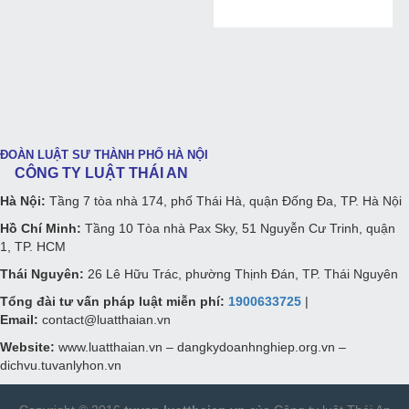
ĐOÀN LUẬT SƯ THÀNH PHỐ HÀ NỘI
CÔNG TY LUẬT THÁI AN
Hà Nội:
Tầng 7 tòa nhà 174, phố Thái Hà, quận Đống Đa, TP. Hà Nội
Hồ Chí Minh:
Tầng 10 Tòa nhà Pax Sky, 51 Nguyễn Cư Trinh, quận
1, TP. HCM
Thái Nguyên:
26 Lê Hữu Trác, phường Thịnh Đán, TP. Thái Nguyên
Tổng đài tư vấn pháp luật miễn phí:
1900633725
|
Email:
contact@luatthaian.vn
Website:
www.luatthaian.vn – dangkydoanhnghiep.org.vn –
dichvu.tuvanlyhon.vn