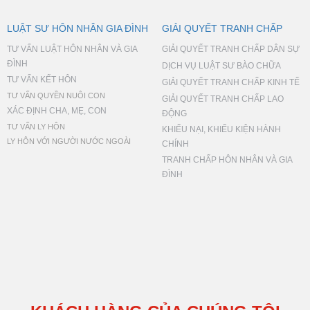
LUẬT SƯ HÔN NHÂN GIA ĐÌNH
GIẢI QUYẾT TRANH CHẤP
TƯ VẤN LUẬT HÔN NHÂN VÀ GIA
GIẢI QUYẾT TRANH CHẤP DÂN SỰ
ĐÌNH
DỊCH VỤ LUẬT SƯ BÀO CHỮA
TƯ VẤN KẾT HÔN
GIẢI QUYẾT TRANH CHẤP KINH TẾ
TƯ VẤN QUYỀN NUÔI CON
GIẢI QUYẾT TRANH CHẤP LAO
XÁC ĐỊNH CHA, MẸ, CON
ĐỘNG
TƯ VẤN LY HÔN
KHIẾU NẠI, KHIẾU KIỆN HÀNH
LY HÔN VỚI NGƯỜI NƯỚC NGOÀI
CHÍNH
TRANH CHẤP HÔN NHÂN VÀ GIA
ĐÌNH