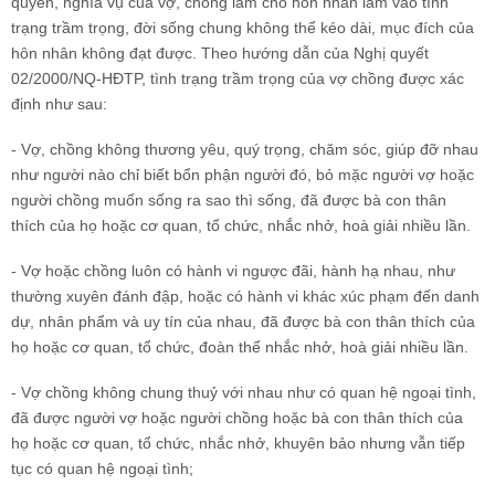
quyền, nghĩa vụ của vợ, chồng làm cho hôn nhân lâm vào tình
trạng trầm trọng, đời sống chung không thể kéo dài, mục đích của
hôn nhân không đạt được. Theo hướng dẫn của Nghị quyết
02/2000/NQ-HĐTP, tình trạng trầm trọng của vợ chồng được xác
định như sau:
- Vợ, chồng không thương yêu, quý trọng, chăm sóc, giúp đỡ nhau
như người nào chỉ biết bổn phận người đó, bỏ mặc người vợ hoặc
người chồng muốn sống ra sao thì sống, đã được bà con thân
thích của họ hoặc cơ quan, tổ chức, nhắc nhở, hoà giải nhiều lần.
- Vợ hoặc chồng luôn có hành vi ngược đãi, hành hạ nhau, như
thường xuyên đánh đập, hoặc có hành vi khác xúc phạm đến danh
dự, nhân phẩm và uy tín của nhau, đã được bà con thân thích của
họ hoặc cơ quan, tổ chức, đoàn thể nhắc nhở, hoà giải nhiều lần.
- Vợ chồng không chung thuỷ với nhau như có quan hệ ngoại tình,
đã được người vợ hoặc người chồng hoặc bà con thân thích của
họ hoặc cơ quan, tổ chức, nhắc nhở, khuyên bảo nhưng vẫn tiếp
tục có quan hệ ngoại tình;