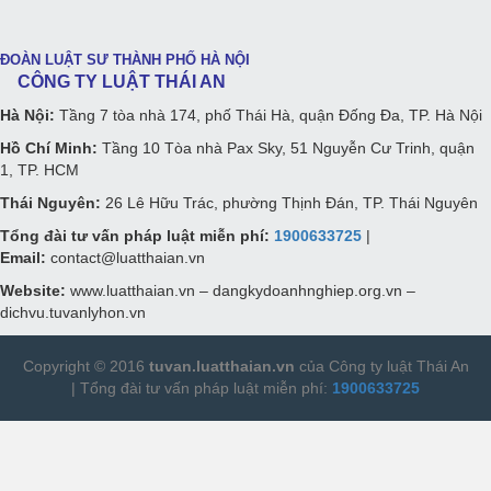
ĐOÀN LUẬT SƯ THÀNH PHỐ HÀ NỘI
CÔNG TY LUẬT THÁI AN
Hà Nội:
Tầng 7 tòa nhà 174, phố Thái Hà, quận Đống Đa, TP. Hà Nội
Hồ Chí Minh:
Tầng 10 Tòa nhà Pax Sky, 51 Nguyễn Cư Trinh, quận
1, TP. HCM
Thái Nguyên:
26 Lê Hữu Trác, phường Thịnh Đán, TP. Thái Nguyên
Tổng đài tư vấn pháp luật miễn phí:
1900633725
|
Email:
contact@luatthaian.vn
Website:
www.luatthaian.vn – dangkydoanhnghiep.org.vn –
dichvu.tuvanlyhon.vn
Copyright © 2016
tuvan.luatthaian.vn
của Công ty luật Thái An
|
Tổng đài tư vấn pháp luật
miễn phí:
1900633725