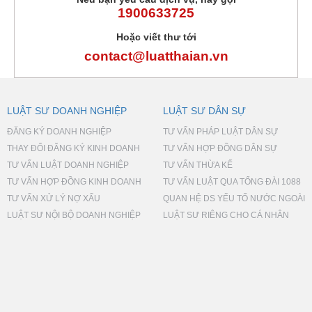
1900633725
Hoặc viết thư tới
contact@luatthaian.vn
LUẬT SƯ DOANH NGHIỆP
LUẬT SƯ DÂN SỰ
ĐĂNG KÝ DOANH NGHIỆP
TƯ VẤN PHÁP LUẬT DÂN SỰ
THAY ĐỔI ĐĂNG KÝ KINH DOANH
TƯ VẤN HỢP ĐỒNG DÂN SỰ
TƯ VẤN LUẬT DOANH NGHIỆP
TƯ VẤN THỪA KẾ
TƯ VẤN HỢP ĐỒNG KINH DOANH
TƯ VẤN LUẬT QUA TỔNG ĐÀI 1088
TƯ VẤN XỬ LÝ NỢ XẤU
QUAN HỆ DS YẾU TỐ NƯỚC NGOÀI
LUẬT SƯ NỘI BỘ DOANH NGHIỆP
LUẬT SƯ RIÊNG CHO CÁ NHÂN