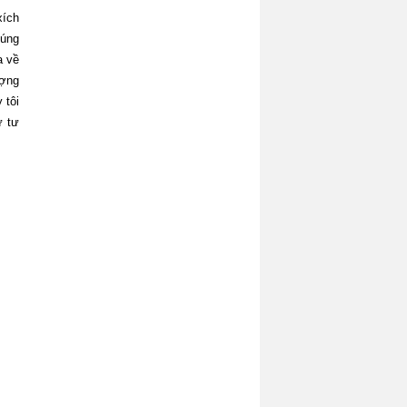
xích
húng
a về
ượng
 tôi
ư tư