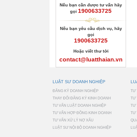
Nếu bạn cần được tư vấn hãy
1900633725
gọi
Nếu bạn yêu cầu dịch vụ, hãy
gọi
1900633725
Hoặc viết thư tới
contact@luatthaian.vn
LUẬT SƯ DOANH NGHIỆP
LU
ĐĂNG KÝ DOANH NGHIỆP
TƯ
THAY ĐỔI ĐĂNG KÝ KINH DOANH
TƯ
TƯ VẤN LUẬT DOANH NGHIỆP
TƯ
TƯ VẤN HỢP ĐỒNG KINH DOANH
TƯ 
TƯ VẤN XỬ LÝ NỢ XẤU
QU
LUẬT SƯ NỘI BỘ DOANH NGHIỆP
LU