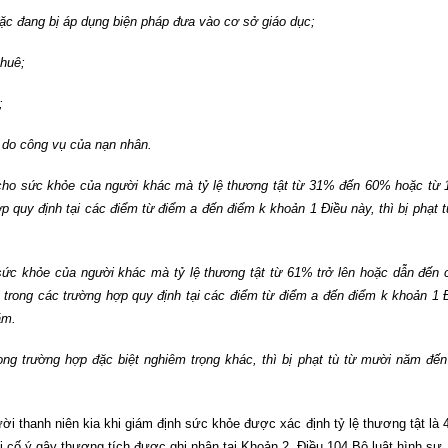
oặc đang bị áp dụng biện pháp đưa vào cơ sở giáo dục;
thuê;
;
ý do công vụ của nạn nhân.
 cho sức khỏe của người khác mà tỷ lệ thương tật từ 31% đến 60% hoặc từ
 quy định tại các điểm từ điểm a đến điểm k khoản 1 Điều này, thì bị phạt t
 sức khỏe của người khác mà tỷ lệ thương tật từ 61% trở lên hoặc dẫn đến 
rong các trường hợp quy định tại các điểm từ điểm a đến điểm k khoản 1 
ăm.
ong trường hợp đặc biệt nghiêm trọng khác, thì bị phạt tù từ mười năm đến
i thanh niên kia khi giám định sức khỏe được xác định tỷ lệ thương tật là
i cố ý gây thương tích được ghi nhận tại Khoản 2, Điều 104 Bộ luật hình sự.