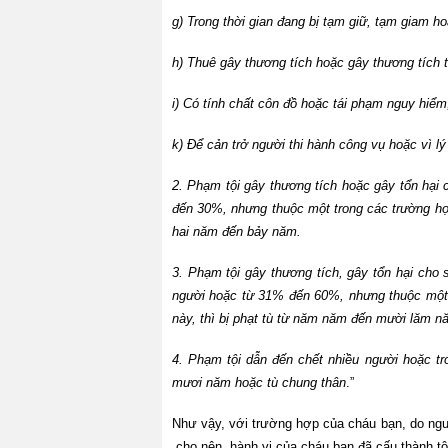
g) Trong thời gian đang bị tạm giữ, tạm giam h
h) Thuê gây thương tích hoặc gây thương tích 
i) Có tính chất côn đồ hoặc tái phạm nguy hiểm
k) Để cản trở người thi hành công vụ hoặc vì l
2. Phạm tội gây thương tích hoặc gây tổn hại
đến 30%, nhưng thuộc một trong các trường hợp
hai năm đến bảy năm.
3. Phạm tội gây thương tích, gây tổn hại cho
người hoặc từ 31% đến 60%, nhưng thuộc một t
này, thì bị phạt tù từ năm năm đến mười lăm n
4. Phạm tội dẫn đến chết nhiều người hoặc tr
mươi năm hoặc tù chung thân
.”
Như vậy, với trường hợp của cháu bạn, do ngườ
cho nên, hành vi của cháu bạn đã cấu thành tộ