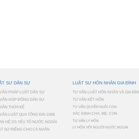
ẬT SƯ DÂN SỰ
LUẬT SƯ HÔN NHÂN GIA ĐÌNH
 VẤN PHÁP LUẬT DÂN SỰ
TƯ VẤN LUẬT HÔN NHÂN VÀ GIA ĐÌ
 VẤN HỢP ĐỒNG DÂN SỰ
TƯ VẤN KẾT HÔN
 VẤN THỪA KẾ
TƯ VẤN QUYỀN NUÔI CON
XÁC ĐỊNH CHA, MẸ, CON
VẤN LUẬT QUA TỔNG ĐÀI 1088
TƯ VẤN LY HÔN
AN HỆ DS YẾU TỐ NƯỚC NGOÀI
LY HÔN VỚI NGƯỜI NƯỚC NGOÀI
ẬT SƯ RIÊNG CHO CÁ NHÂN