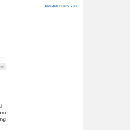
ENGLISH
|
TIẾNG VIỆT
Khách hàng
Liên hệ
xem
i
đơn
ông