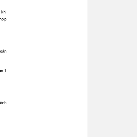
 khi
 hợp
hoản
ản 1
hành