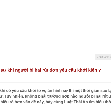
vụ pháp lý
Hỏi đáp pháp luật
Bản tin pháp luật
...
...
...
3713 Lượt 
 sự khi người bị hại rút đơn yêu cầu khởi kiện ?
hi có yêu cầu khởi tố vụ án hình sự thì một thời gian sau lạ
sự. Tuy nhiên, không phải trường hợp nào người bị hại rút 
ể hiểu rõ hơn vấn đề này, hày cùng Luật Thái An tìm hiểu th