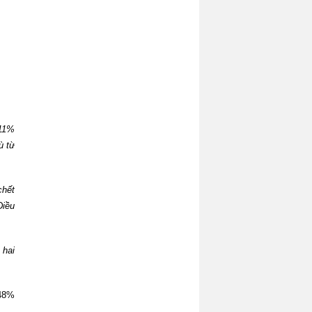
 11%
ù từ
chết
Điều
 hai
 48%