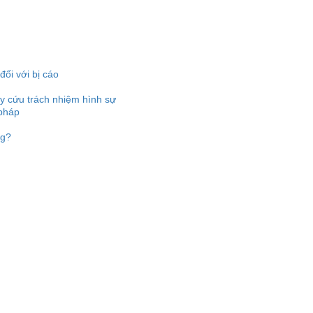
đối với bị cáo
uy cứu trách nhiệm hình sự
 pháp
ng?