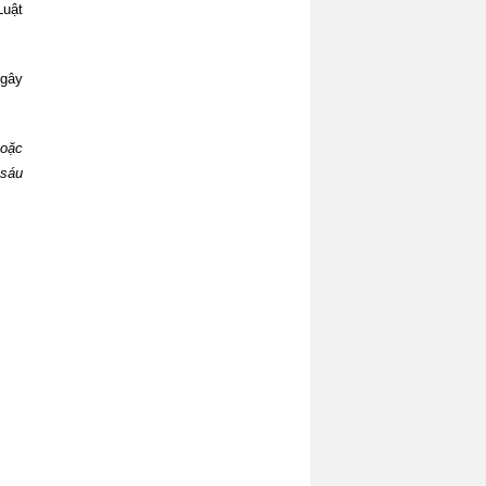
Luật
 gây
hoặc
 sáu