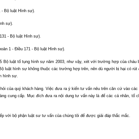
- Bộ luật Hình sự).
ình sự).
31 - Bộ luật Hình sự).
ản 1 - Điều 171 - Bộ luật Hình sự).
5 Bộ luật tố tụng hình sự năm 2003, như vậy, xét với trường hợp của cháu 
Bộ luật hình sự không thuộc các trường hợp trên, nên dù người bị hại có rút
m hình sự.
u hỏi của quý khách hàng. Việc đưa ra ý kiến tư vấn nêu trên căn cứ vào các
hàng cung cấp. Mục đích đưa ra nội dung tư vấn này là để các cá nhân, tổ 
iếp với bộ phận luật sư tư vấn của chúng tôi để được giải đáp thắc mắc.