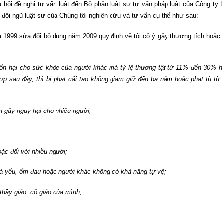
hỏi đề nghị tư vấn luật đến Bộ phận luật sư tư vấn pháp luật của Công ty 
 đội ngũ luật sư của Chúng tôi nghiên cứu và tư vấn cụ thể như sau:
m 1999 sửa đổi bố dung năm 2009 quy định về tội cố ý gây thương tích hoặc
tổn hại cho sức khỏe của người khác mà tỷ lệ thương tật từ 11% đến 30% 
p sau đây, thì bị phạt cải tạo không giam giữ đến ba năm hoặc phạt tù từ
 gây nguy hại cho nhiều người;
oặc đối với nhiều người;
già yếu, ốm đau hoặc người khác không có khả năng tự vệ;
 thầy giáo, cô giáo của mình;