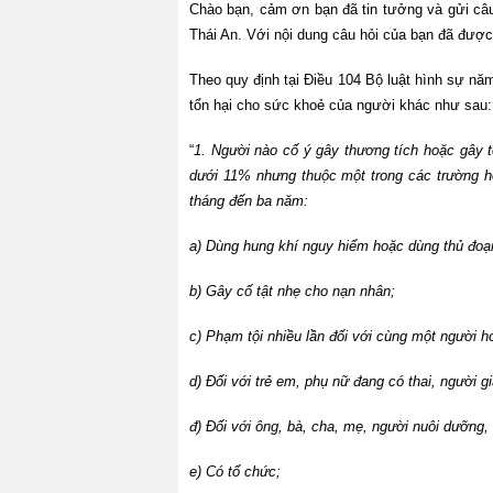
Chào bạn, cảm ơn bạn đã tin tưởng và gửi câu 
Thái An. Với nội dung câu hỏi của bạn đã được
Theo quy định tại Điều 104 Bộ luật hình sự nă
tổn hại cho sức khoẻ của người khác như sau:
“
1. Người nào cố ý gây thương tích hoặc gây 
dưới 11% nhưng thuộc một trong các trường hợ
tháng đến ba năm:
a) Dùng hung khí nguy hiểm hoặc dùng thủ đoạn
b) Gây cố tật nhẹ cho nạn nhân;
c) Phạm tội nhiều lần đối với cùng một người h
d) Đối với trẻ em, phụ nữ đang có thai, người 
đ) Đối với ông, bà, cha, mẹ, người nuôi dưỡng,
e) Có tổ chức;