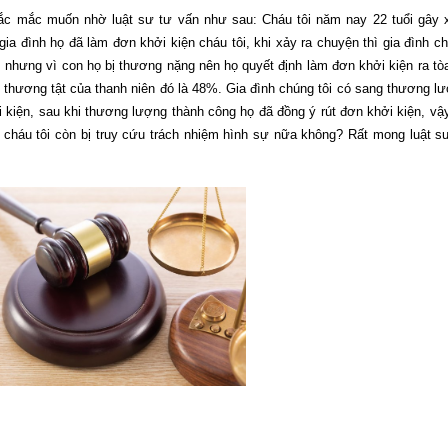
thắc mắc muốn nhờ luật sư tư vấn như sau: Cháu tôi năm nay 22 tuổi gây 
gia đình họ đã làm đơn khởi kiện cháu tôi, khi xảy ra chuyện thì gia đình c
, nhưng vì con họ bị thương nặng nên họ quyết định làm đơn khởi kiện ra tò
 lệ thương tật của thanh niên đó là 48%. Gia đình chúng tôi có sang thương l
kiện, sau khi thương lượng thành công họ đã đồng ý rút đơn khởi kiện, vậy
ì cháu tôi còn bị truy cứu trách nhiệm hình sự nữa không? Rất mong luật s