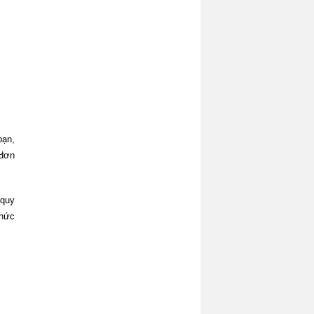
bạn,
 đơn
 quy
chức